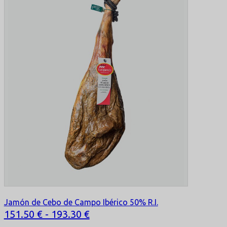
Jamón de Cebo de Campo Ibérico 50% R.I.
Selecciona tu opción
151.50 € - 193.30 €