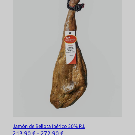
Jamón de Bellota Ibérico 50% R.I.
Selecciona tu opción
213.90 € - 272.90 €