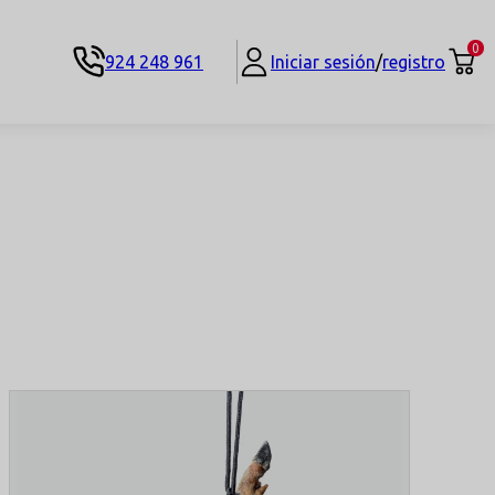
0
924 248 961
Iniciar sesión
/
registro