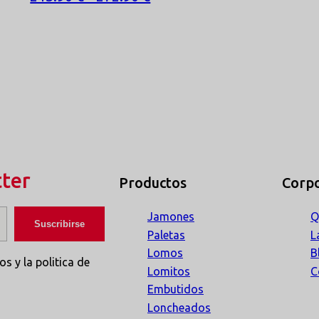
tter
Productos
Corpo
Jamones
Q
Paletas
L
Lomos
B
s y la politica de
Lomitos
C
Embutidos
Loncheados